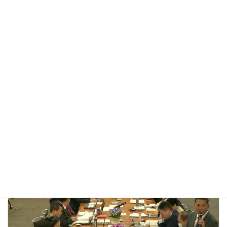
:
について
・府市協調の取組『京都版ミニ・ミュンヘン』の継続開催につい
て
・『（仮称）山科駅前 遊びと学びの拠点 複合施設の早期活用
開始に向けて
https://gikai.congress-
streamsp.jp/KyotoCityCong/embedPlayer.asp?
VideoFileName=2026031315&res=1
議会活動（令和7年度）
カテゴリー
前の記事