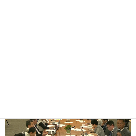
:
・「部活動の地域連携や、地域クラブ活動充実に向けた、環境整
備」について
・地域連携、地域移行による期待される効果と、懸念点について
・保護者の方々の心配事について
・学校体育施設、解放事業に対する考え方
・実施体制の構築、制度設計に向けて、今後の取組
https://www.youtube.com/watch?v=e7GZy7OYVrA&t=1s
〔45分04秒から1時間03分40秒まで〕
議会活動（令和7年度）
カテゴリー
前の記事