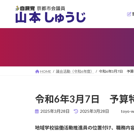
コ
ナ
ン
ビ
テ
ゲ
ン
ー
ツ
シ
へ
ョ
ス
ン
キ
に
ッ
移
プ
動
HOME
議会活動（令和6年度）
令和6年3月7日 予
令和6年3月7日 予
最
2025年3月28日
2025年3月28日
toyo-
終
更
地域学校協働活動推進員の位置付け、職務内
新