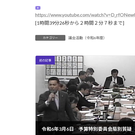
日
時
:
https://www.youtube.com/watch?v=D_rfONew
[1時間39分26秒から２時間２分７秒まで]
議会活動（令和6年度）
カテゴリー
前の記事
令和6年3月6日 予算特別委員会局別質疑