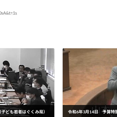
0sA&t=1s
（子ども若者はぐくみ局）
令和6年3月14日 予算