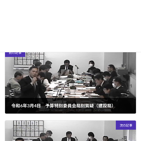
:
https://www.youtube.com/watch?v=yFJnvg9D4OY&t=1s
[1時間15分03秒から1時間28分45秒まで]
議会活動（令和6年度）
カテゴリー
前の記事
令和6年3月4日 予算特別委員会局別質疑（建設局）
2025年3月27日
次の記事