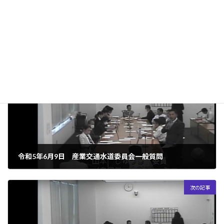
:
https://www.youtube.com/watch?v=f6H7TGjYBIQ
［38分20秒から45分20秒まで］
議会活動（令和5年度）
カテゴリー
前の記事
令和5年6月9日 産業交通水道委員会一般質問
2024年8月28日
次の記事